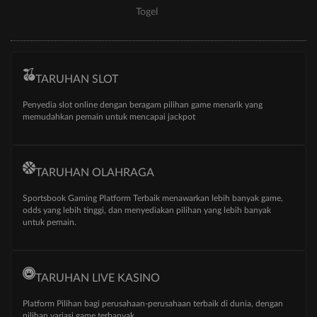
Togel
TARUHAN SLOT
Penyedia slot online dengan beragam pilihan game menarik yang
memudahkan pemain untuk mencapai jackpot
TARUHAN OLAHRAGA
Sportsbook Gaming Platform Terbaik menawarkan lebih banyak game,
odds yang lebih tinggi, dan menyediakan pilihan yang lebih banyak
untuk pemain.
TARUHAN LIVE KASINO
Platform Pilihan bagi perusahaan-perusahaan terbaik di dunia, dengan
pilihan variasi game terbanyak