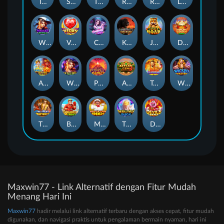
Treasure Train Deluxe
SNAPPY CARNIVAL
Thor's Hammer
RHINO LEGEND
Road to Glory
LORD OF THE GODS
WICKED RICHES
VEGAS CASH LINK
Cocktail City
King Kong Treasure
JUNGLE ROAR
Dancing Golden Drums
ANGELVSDEVIL SEA DUEL
Wicked Wins: Crystals
Pompeil Blaze
AZTLAN GEMS3
Triple Supreme Xtreme Treasure
WICKED FORTUNE
THE GREAT FIREFIGHTER
BUILDER'S FRENZY
MASTER CHEF FRENZY
The Halloween Rascal
Devil’s Frenzy
Maxwin77 - Link Alternatif dengan Fitur Mudah
Menang Hari Ini
Maxwin77
hadir melalui link alternatif terbaru dengan akses cepat, fitur mudah
digunakan, dan navigasi praktis untuk pengalaman bermain nyaman, hari ini