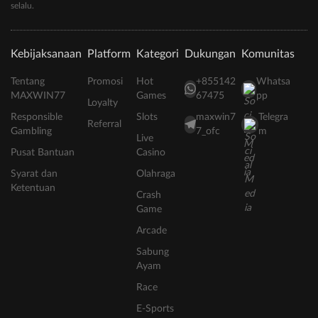
selalu.
Kebijaksanaan
Platform
Kategori
Dukungan
Komunitas
Tentang
Promosi
Hot
+855142
Whatsa
MAXWIN77
Games
67475
pp
Loyalty
Responsible
Slots
maxwin7
Telegra
Referral
Gambling
7_ofc
m
Live
Pusat Bantuan
Casino
Syarat dan
Olahraga
Ketentuan
Crash
Game
Arcade
Sabung
Ayam
Race
E-Sports