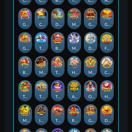
Crown of Hades
Cyber Rabbit
BUFFALO LEGEND
Thunder Lord
LIBERTY HEROINER
AZTLAN GEMS2
GOLDEN TRAIN DELUXE
Choo Choo Riches
Dragon Link Fortune
Mummy’s Treasure Quest 2
Gold Rush
GOLDEN TRAIN 2
Golden Train Ⅲ: Black Ore
THE PENGUINS
Bao Zhu Fortune
Magic Bingo Queen
Dragon's Blaze Link
Fortune Gold Pots
Big Bad Wolf
Mummy’s Treasure Quest
Triple Spin Xtreme
Huffin'and Puffin'Jackpot
MUMMY'S CURSE
Crown of Olympus
Triple Ignite
THE PUPPIES IN EGYPT
The Hallowin Bats
Aztlan Gems
Ore Rush: Cart Collector
Holly Jackpot
Money Piggies
INFECTED ZONE
THE FLAME CITY
RAPID FIRE BLAST
Gold Rush Mania
Dragon Link Collection