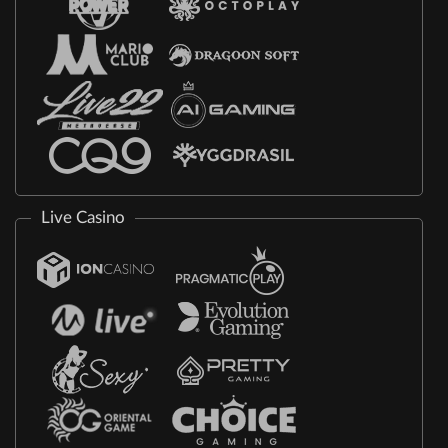
Live Casino