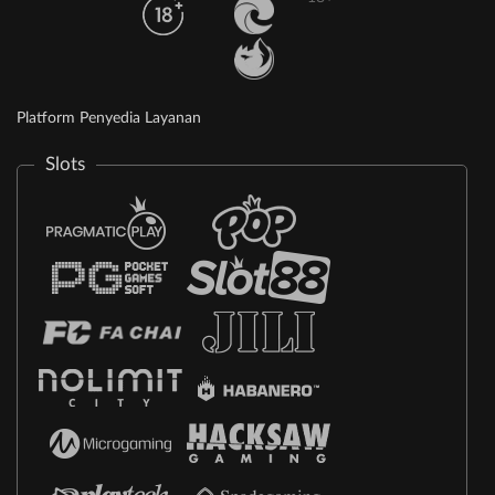
Platform Penyedia Layanan
Slots