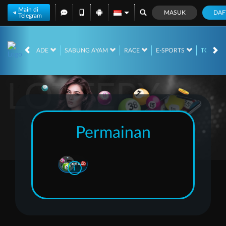
Main di
MASUK
DAF
Telegram
AME
ARCADE
SABUNG AYAM
RACE
E-SPORTS
TOGEL
Permainan
i