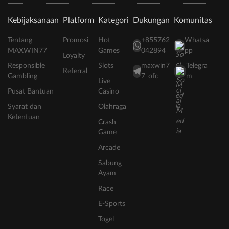
Kebijaksanaan
Platform
Kategori
Dukungan
Komunitas
Tentang
Promosi
Hot
+855762
Whatsa
MAXWIN77
Games
042894
pp
Loyalty
Responsible
Slots
maxwin7
Telegra
Referral
Gambling
7_ofc
m
Live
Pusat Bantuan
Casino
Syarat dan
Olahraga
Ketentuan
Crash
Game
Arcade
Sabung
Ayam
Race
E-Sports
Togel