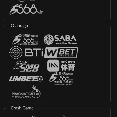
Olahraga
Crash Game