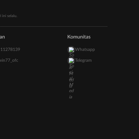
ini selalu.
an
Komunitas
511278139
Whatsapp
in77_ofc
Telegram