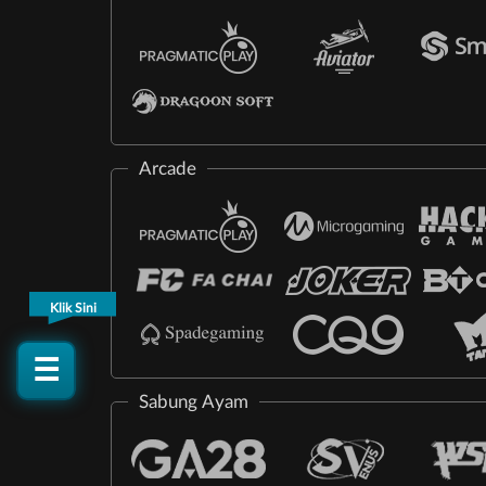
Arcade
Klik Sini
☰
Sabung Ayam