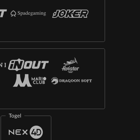
Togel