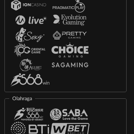
Olahraga