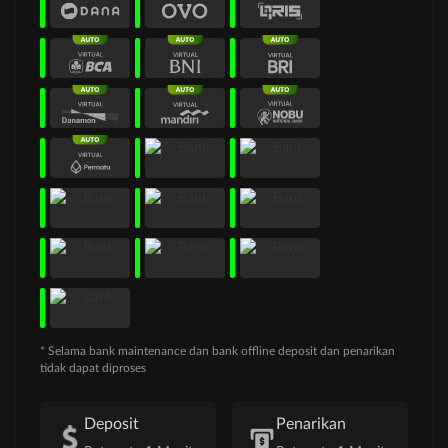
* Selama bank maintenance dan bank offline deposit dan penarikan
tidak dapat diproses
Deposit
Penarikan