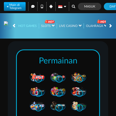
Main di
MASUK
DAF
Telegram
HOT GAMES
SLOTS
LIVE CASINO
OLAHRAGA
CR
Permainan
i
i
i
i
i
i
i
i
i