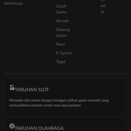
Ketentuan
Crash
Game
Arcade
Sabung
Ayam
Race
E-Sports
Togel
TARUHAN SLOT
Penyedia slot online dengan beragam pilihan game menarik yang
memudahkan pemain untuk mencapai jackpot
TARUHAN OLAHRAGA