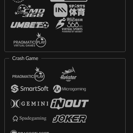
Crash Game