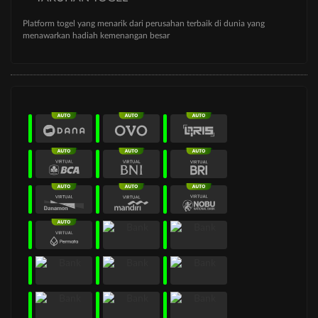
Platform togel yang menarik dari perusahan terbaik di dunia yang
menawarkan hadiah kemenangan besar