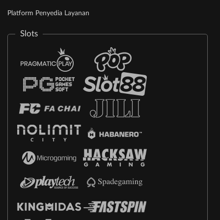
Platform Penyedia Layanan
Slots