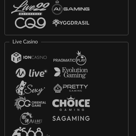
Live Casino