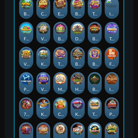
Bicho
Coin Rush Deluxe
European Roulette
Bai Cao Black & Red
Teen Patti Versus
Indonesian Animal Dice
Fruit Roulette
Vietnam Fish Prawn Crab
Burmese 6 Animals
Dota Hi-Lo
Bonus Dice
Tongits
Vietnam Rock Paper Scissors
Kingmaker Pok Deng
Thai Fish Prawn Crab GO!
Baccarat: Multi
Bai Cao Mystic Four
Four Dice
Plinko Rush
Video Poker
Minesweeper
Heist
Blackjack
Iron Dome
7 Up 7 Down
KM Power Ball
Coin Toss
KM Virtual Greyhound Racing
Toon Crash
Poker Roulette