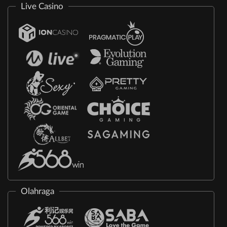
Live Casino
Olahraga