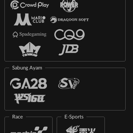
Sabung Ayam
Race
E-Sports