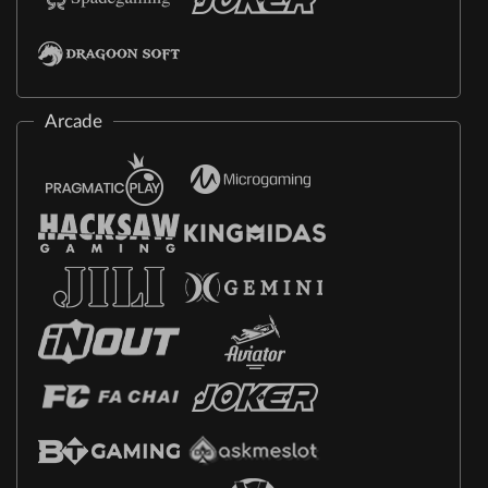
Arcade