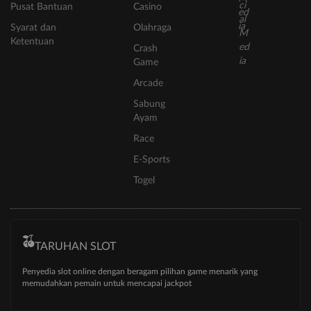
Pusat Bantuan
Casino
Syarat dan
Olahraga
Ketentuan
Crash
Game
Arcade
Sabung
Ayam
Race
E-Sports
Togel
TARUHAN SLOT
Penyedia slot online dengan beragam pilihan game menarik yang
memudahkan pemain untuk mencapai jackpot