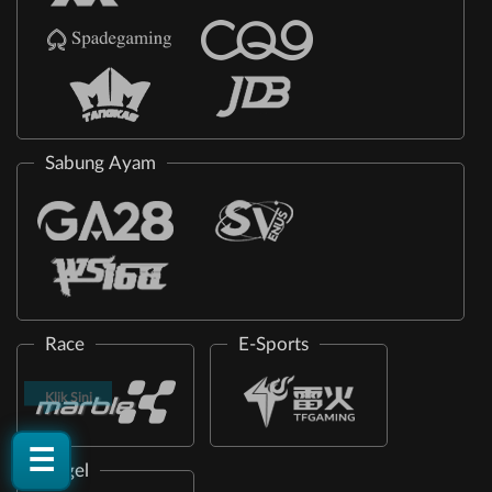
Sabung Ayam
Race
E-Sports
Klik Sini
☰
Togel