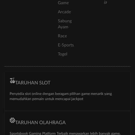
Game
Arcade
Sabung
Ayam
Race
E-Sports
Togel
TARUHAN SLOT
Penyedia slot online dengan beragam pilihan game menarik yang
memudahkan pemain untuk mencapai jackpot
TARUHAN OLAHRAGA
Sportsbook Gaming Platform Terbaik menawarkan lebih banyak game,