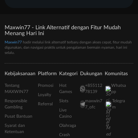
Maxwin77 - Link Alternatif dengan Fitur Mudah
Menang Hari Ini
Maxwin77
hadir melalui link alternatif terbaru dengan akses cepat, fitur mudah
digunakan, dan navigasi praktis untuk pengalaman bermain nyaman, hari ini
selalu.
Kebijaksanaan
Platform
Kategori
Dukungan
Komunitas
Tentang
Promosi
Hot
+855112
Whatsa
MAXWIN77
Games
78139
pp
Loyalty
Responsible
Slots
maxwin7
Telegra
Referral
Gambling
7_ofc
m
Live
Pusat Bantuan
Casino
Syarat dan
Olahraga
Ketentuan
Crash