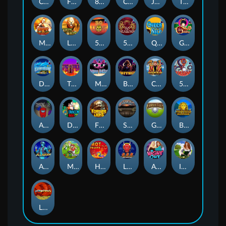
CRAZY 7
FUNKEY MONKEY
8 BALL SLOTS
CIRCUS
JIN QIAN WA
TRIPLE TWISTER
MIGHTY SPARTAN
LION KING
50 LIONS
50 DRAGONS
QUEEN OF THE NILE
GEISHA
DOLPHIN TREASURE
TIKI TORCH
MISS KITTY
BUFFALO
CHOY SUN DOA
5 DRAGONS
AMONG US
DRAGON BALL
FORTUNE LIONS
SILVER BULLET
GOLDEN TOUR
BOY KING
Aladdin Wishes
MARIO GOLF
HOT FRUITS 20
LONG LONG LONG
A NIGHT OUT
IRISH LUCK
LOTTO MADNESS