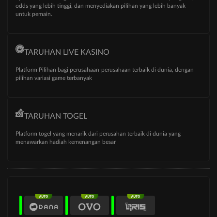
odds yang lebih tinggi, dan menyediakan pilihan yang lebih banyak
untuk pemain.
TARUHAN LIVE KASINO
Platform Pilihan bagi perusahaan-perusahaan terbaik di dunia, dengan
pilihan variasi game terbanyak
TARUHAN TOGEL
Platform togel yang menarik dari perusahan terbaik di dunia yang
menawarkan hadiah kemenangan besar