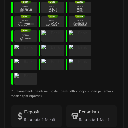
* Selama bank maintenance dan bank offline deposit dan penarikan
tidak dapat diproses
Deposit
Penarikan
Rata-rata 1 Menit
Rata-rata 1 Menit