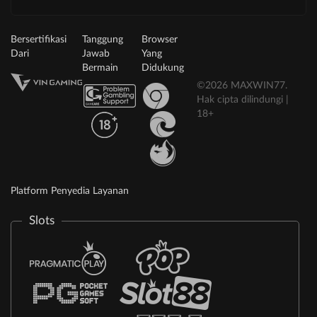
Bersertifikasi
Tanggung
Browser
Dari
Jawab
Yang
Bermain
Didukung
©2026 MAXWIN77.
Hak cipta dilindungi |
18+
Platform Penyedia Layanan
Slots