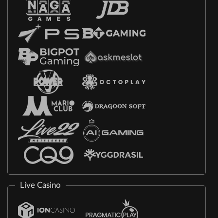
Live Casino