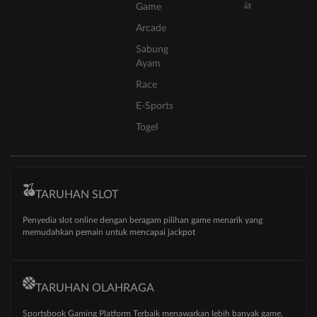
Game
Arcade
Sabung
Ayam
Race
E-Sports
Togel
TARUHAN SLOT
Penyedia slot online dengan beragam pilihan game menarik yang
memudahkan pemain untuk mencapai jackpot
TARUHAN OLAHRAGA
Sportsbook Gaming Platform Terbaik menawarkan lebih banyak game,