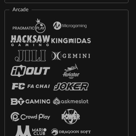
Arcade