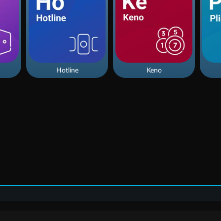
Hotline
Keno