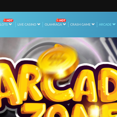
SLOTS
LIVE CASINO
OLAHRAGA
CRASH GAME
ARCADE