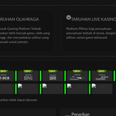
ARUHAN OLAHRAGA
TARUHAN LIVE KASIN
book Gaming Platform Terbaik
Platform Pilihan bagi perusahaan-
rkan lebih banyak game, odds yang
perusahaan terbaik di dunia, dengan
tinggi, dan menyediakan pilihan yang
pilihan variasi game terbanyak
banyak untuk pemain.
arikan tidak dapat diproses
Penarikan