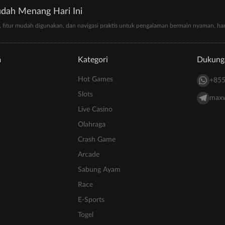
udah Menang Hari Ini
t, fitur mudah digunakan, dan navigasi praktis untuk pengalaman bermain nyaman, hari 
m
Kategori
Dukung
Hot Games
+85
Slots
maxw
Live Casino
Olahraga
Crash Game
Arcade
Sabung Ayam
Race
E-Sports
Togel