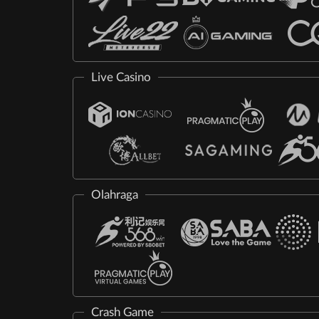
Live Casino
Olahraga
Crash Game