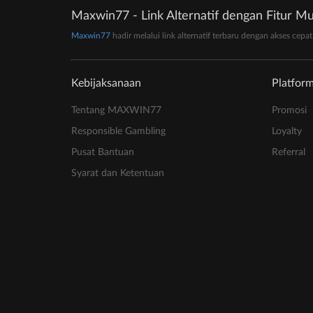
Maxwin77 - Link Alternatif dengan Fitur M
Maxwin77
hadir melalui link alternatif terbaru dengan akses cepa
Kebijaksanaan
Platfor
Tentang MAXWIN77
Promosi
Responsible Gambling
Loyalty
Pusat Bantuan
Referral
Syarat dan Ketentuan