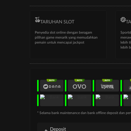
TARUHAN SLOT
T
Penyedia slot online dengan beragam
Sports
pilihan game menarik yang memudahkan
menawa
pemain untuk mencapai jackpot
lebih 
lebih 
* Selama bank maintenance dan bank offline deposit dan pen
Deposit